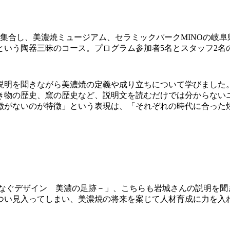
に集合し、美濃焼ミュージアム、セラミックパークMINOの岐
いう陶器三昧のコース。プログラム参加者5名とスタッフ2名
説明を聞きながら美濃焼の定義や成り立ちについて学びました
き物の歴史、窯の歴史など、説明文を読むだけでは分からない
徴がないのが特徴」という表現は、「それぞれの時代に合った
つなぐデザイン 美濃の足跡－」、こちらも岩城さんの説明を聞
つい見入ってしまい、美濃焼の将来を案じて人材育成に力を入