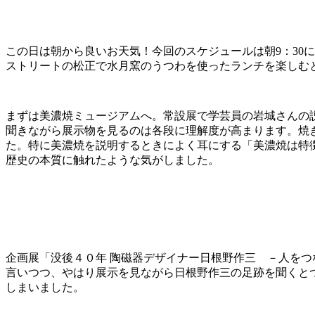
この日は朝から良いお天気！今回のスケジュールは朝9：30
ストリートの松正で水月窯のうつわを使ったランチを楽しむと
まずは美濃焼ミュージアムへ。常設展で学芸員の岩城さんの
聞きながら展示物を見るのは各段に理解度が高まります。焼
た。特に美濃焼を説明するときによく耳にする「美濃焼は特
歴史の本質に触れたような気がしました。
企画展「没後４０年 陶磁器デザイナー日根野作三 －人を
言いつつ、やはり展示を見ながら日根野作三の足跡を聞くと
しまいました。