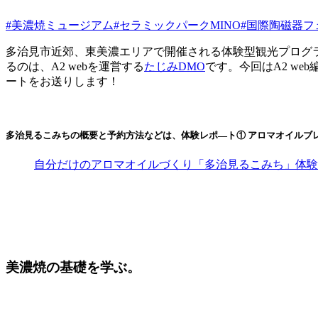
#美濃焼ミュージアム
#セラミックパークMINO
#国際陶磁器フ
多治見市近郊、東美濃エリアで開催される体験型観光プログ
るのは、A2 webを運営する
たじみDMO
です。今回はA2 w
ートをお送りします！
多治見るこみちの概要と予約方法などは、体験レポ―ト① アロマオイルブ
自分だけのアロマオイルづくり「多治見るこみち」体験
美濃焼の基礎を学ぶ。