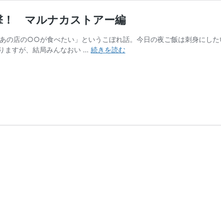
撃！ マルナカストアー編
る「あの店の○○が食べたい」というこぼれ話。今日の夜ご飯は刺身にし
多
りますが、結局みんなおい …
続きを読む
治
見
で
愛
さ
れ
る
ロ
ー
カ
ル
ス
ー
パ
ー
を