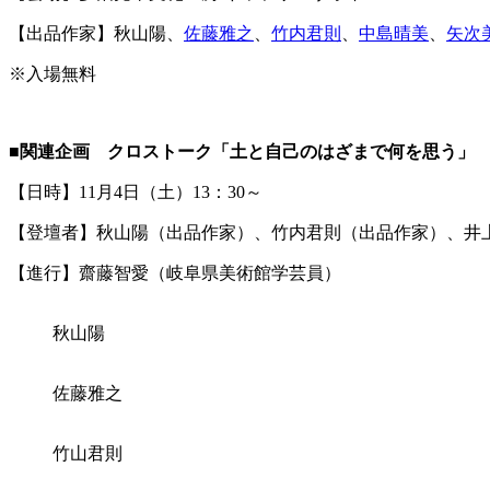
【出品作家】秋山陽、
佐藤雅之
、
竹内君則
、
中島晴美
、
矢次
※入場無料
■関連企画 クロストーク「土と自己のはざまで何を思う」
【日時】11月4日（土）13：30～
【登壇者】秋山陽（出品作家）、竹内君則（出品作家）、井上
【進行】齋藤智愛（岐阜県美術館学芸員）
秋山陽
佐藤雅之
竹山君則