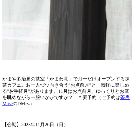
かまや多治見の茶室「かまわ菴」で月一だけオープンする抹
茶カフェ。お一人づつ向き合う”お点前月”と、気軽に楽しめ
る”お手軽月”があります。11月はお点前月、ゆっくりとお庭
を眺めながら一服いかがですか？ ＊要予約（ご予約は
茶房
Muse
のDMへ）
【会期】2023年11月26日（日）