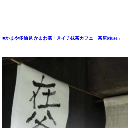
■かまや多治見 かまわ菴「月イチ抹茶カフェ 茶房Muse」