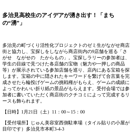
多治見高校生のアイデアが湧き出す！「
まち
の“湧”」
多治見の町づくり活性化プロジェクトのゼミ生がながせ商店
街と協力し、宝探しをしながら商店街内の9店舗を巡る「さ
がせ ながせの たからもの」。宝探しラリーの参加者は、
学生の目線で見つけた各店舗の宝物（魅力や一押しの商品
等）が展示されている参加店舗を巡り、店内にある宝箱を探
します。宝箱の中に隠されたキーワードを繋げて合言葉を完
成させたら輪投げゲームの挑戦権がもらえ、ゲームの成績に
よってかわいい折り紙の景品がもらえます。受付会場では参
加者に書いていただく商店街のクチコミによって完成するリ
ースも飾られます。
【日時】1月21日（土）11：00～15：00
【受付場所】じゅん美容室西側駐車場（タイル貼りの小屋が
目印です）多治見市本町3-4-3