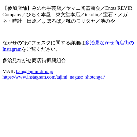
【参加店舗】みのわ手芸店／ヤマニ陶器商会／Enots REVIR
Company／ひらく本屋 東文堂本店／tekolin／宝石・メガ
ネ・時計 田原／まほろば／靴のモリタヤ／池のや
ながせの“わ”フェスタに関する詳細は
多治見ながせ商店街の
Instagram
をご覧ください。
多治見ながせ商店街振興組合
MAIL
ban@tajimi-dmo.jp
https://www.instagram.com/tajimi_nagase_shotengai/