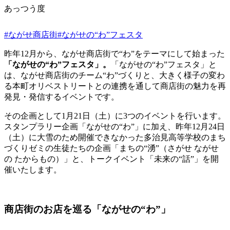
あっつう度
#ながせ商店街
#ながせの“わ”フェスタ
昨年12月から、ながせ商店街で“わ”をテーマにして始まった
「ながせの“わ”フェスタ」。
「ながせの“わ”フェスタ」と
は、ながせ商店街のチーム“わ”づくりと、大きく様子の変わ
る本町オリベストリートとの連携を通して商店街の魅力を再
発見・発信するイベントです。
その企画として1月21日（土）に3つのイベントを行います。
スタンプラリー企画「ながせの“わ”」に加え、昨年12月24日
（土）に大雪のため開催できなかった多治見高等学校のまち
づくりゼミの生徒たちの企画「まちの“湧”（さがせ ながせ
の たからもの）」と、トークイベント「未来の“話”」を開
催いたします。
商店街のお店を巡る「ながせの“わ”」