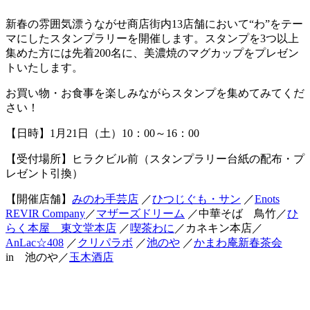
新春の雰囲気漂うながせ商店街内13店舗において“わ”をテー
マにしたスタンプラリーを開催します。スタンプを3つ以上
集めた方には先着200名に、美濃焼のマグカップをプレゼン
トいたします。
お買い物・お食事を楽しみながらスタンプを集めてみてくだ
さい！
【日時】1月21日（土）10：00～16：00
【受付場所】ヒラクビル前（スタンプラリー台紙の配布・プ
レゼント引換）
【開催店舗】
みのわ手芸店
／
ひつじぐも・サン
／
Enots
REVIR Company
／
マザーズドリーム
／中華そば 鳥竹／
ひ
らく本屋 東文堂本店
／
喫茶わに
／カネキン本店／
AnLac☆408
／
クリパラボ
／
池のや
／
かまわ庵新春茶会
in 池のや／
玉木酒店