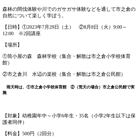
森林の間伐体験や川でのガサガサ体験などを通して市之倉の
自然について楽しく学ぼう。
【日時】①2023年7月29日（土） ②8月8日（火）9:00～
12:00 ※2回講座
【場所】
①筒小屋の森 森林学校（集合・解散は市之倉小学校体育
館）
②市之倉川 水辺の楽校（集合・解散は市之倉公民館）
雨天時は、①市之倉小学校体育館 ②（荒天の場合）市之倉公民館で実
施
【対象】幼稚園年中～小学6年生・35名（小学2年生以下は保
護者同伴）
【料金】500円（2回分）