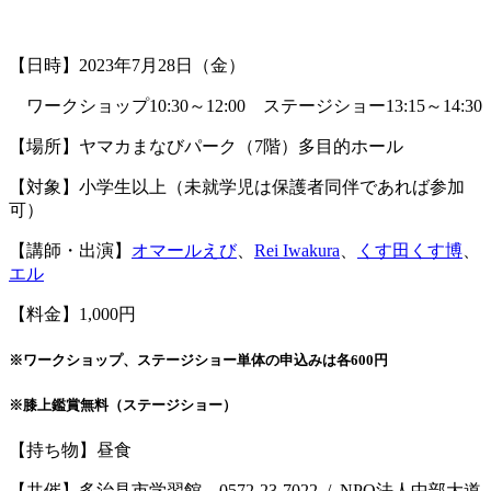
【日時】2023年7月28日（金）
ワークショップ10:30～12:00 ステージショー13:15～14:30
【場所】ヤマカまなびパーク（7階）多目的ホール
【対象】小学生以上（未就学児は保護者同伴であれば参加
可）
【講師・出演】
オマールえび
、
Rei Iwakura
、
くす田くす博
、
エル
【料金】1,000円
※ワークショップ、ステージショー単体の申込みは各600円
※膝上鑑賞無料（ステージショー）
【持ち物】昼食
【共催】多治見市学習館 0572-23-7022 / NPO法人中部大道