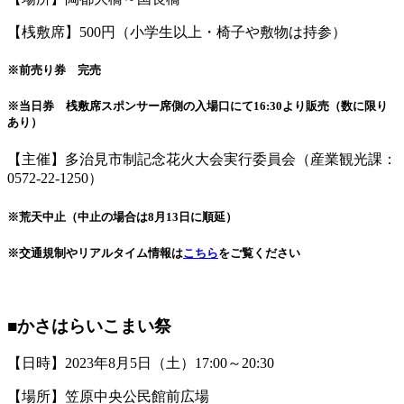
【桟敷席】500円（小学生以上・椅子や敷物は持参）
※前売り券 完売
※当日券 桟敷席スポンサー席側の入場口にて16:30より販売（数に限り
あり）
【主催】多治見市制記念花火大会実行委員会（産業観光課：
0572-22-1250）
※荒天中止（中止の場合は8月13日に順延）
※交通規制やリアルタイム情報は
こちら
をご覧ください
■かさはらいこまい祭
【日時】2023年8月5日（土）17:00～20:30
【場所】笠原中央公民館前広場