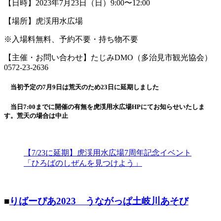
【日時】2023年7月23日（日）9:00〜12:00
【場所】虎渓用水広場
※入場料無料、予約不要・持ち物不要
【主催・お問い合わせ】たじみDMO（多治見市観光協会）
0572-23-2636
当初予定の7月9日は荒天のため23日に延期しました
当日7:00までに開催の有無を虎渓用水広場HPにてお知らせいたしま
す。荒天の場合は中止
【7/23に延期】虎渓用水広場7周年記念イベント
「ひろばのしぜんを見つけよう」
■
りばーぴあ2023 うながっぱ土岐川あそび