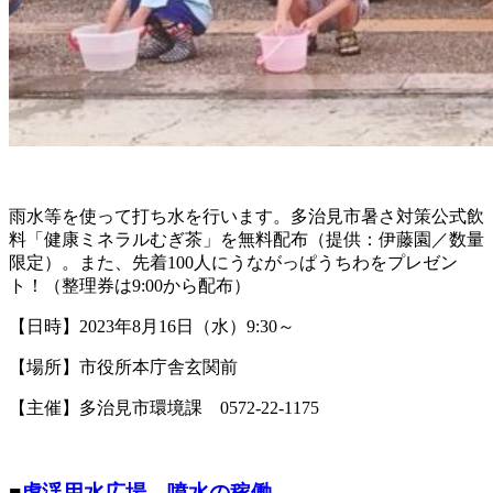
雨水等を使って打ち水を行います。多治見市暑さ対策公式飲
料「健康ミネラルむぎ茶」を無料配布（提供：伊藤園／数量
限定）。また、先着100人にうながっぱうちわをプレゼン
ト！（整理券は9:00から配布）
【日時】2023年8月16日（水）9:30～
【場所】市役所本庁舎玄関前
【主催】多治見市環境課 0572-22-1175
■
虎渓用水広場 噴水の稼働