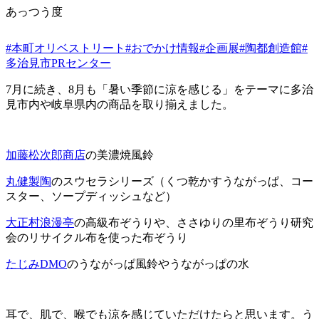
あっつう度
#本町オリベストリート
#おでかけ情報
#企画展
#陶都創造館
#
多治見市PRセンター
7月に続き、8月も「暑い季節に涼を感じる」をテーマに多治
見市内や岐阜県内の商品を取り揃えました。
加藤松次郎商店
の美濃焼風鈴
丸健製陶
のスウセラシリーズ（くつ乾かすうながっぱ、コー
スター、ソープディッシュなど）
大正村浪漫亭
の高級布ぞうりや、ささゆりの里布ぞうり研究
会のリサイクル布を使った布ぞうり
たじみDMO
のうながっぱ風鈴やうながっぱの水
耳で、肌で、喉でも涼を感じていただけたらと思います。う