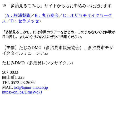
※「多治見るこみち」サイトからもお申込みいただけます
（
A：杉浦製陶
／
B：丸万商会
／
C：オザワモザイクワーク
ス
／
D：セラメッセ
）
「多治見るこみち」には今回のツアーをはじめ、このまちならでは体験が
目白押し。まちめぐりのお供にぜひご活用ください。
【主催】たじみDMO（多治見市観光協会）、多治見市モザ
イクタイルミュージアム
たじみDMO（多治見レンタサイクル）
507-0033
白山町1-228
TEL 0572-23-2636
MAIL
trc@tajimi-tmo.co.jp
https://onl.bz/DmsWd7J