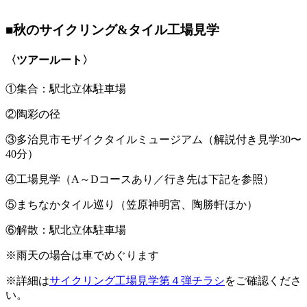
■秋のサイクリング&タイル工場見学
〈ツアールート〉
①集合：駅北立体駐車場
②陶彩の径
③多治見市モザイクタイルミュージアム（解説付き見学30〜
40分）
④工場見学（A～Dコースあり／行き先は下記を参照）
⑤まちなかタイル巡り（笠原神明宮、陶勝軒ほか）
⑥解散：駅北立体駐車場
※雨天の場合は車でめぐります
※詳細は
サイクリング工場見学第４弾チラシ
をご確認くださ
い。