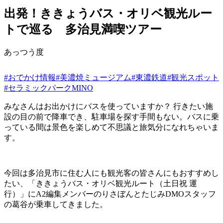
出発！ききょうバス・オリベ観光ルー
トで巡る 多治見満喫ツアー
あっつう度
#おでかけ情報
#美濃焼ミュージアム
#東濃鉄道
#観光スポット
#セラミックパークMINO
みなさんはお出かけにバスを使っていますか？ 行きたい施
設の目の前で降車でき、駐車場を探す手間もない。バスに乗
っている間は景色を楽しめて不思議と旅気分になれちゃいま
す。
今回は多治見市に住む人にも観光客の皆さんにもおすすめし
たい、「ききょうバス・オリベ観光ルート（土日祝 運
行）」にA2編集メンバーのりさぼんとたじみDMOスタッフ
の葛谷が乗車してきました。