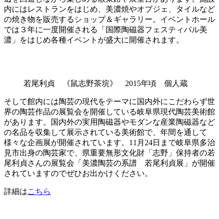
内にはレストランをはじめ、美濃焼やオブジェ、タイルなど
の焼き物を販売するショップ＆ギャラリー。イベントホール
では３年に一度開催される「国際陶磁器フェスティバル美
濃」をはじめ各種イベントが盛大に開催されます。
若尾利貞 《鼠志野茶垸》 2015年頃 個人蔵
そして館内には陶芸の現代をテーマに国内外にこだわらず世
界の陶芸作品の展覧会を開催している岐阜県現代陶芸美術館
があります。国内外の実用陶磁器やモダンな産業陶磁器など
の名品を収集して展示されている美術館で、年間を通して
様々な企画展が開催されています。11月24日まで岐阜県多治
見市出身の陶芸家で、県重要無形文化財「志野」保持者の若
尾利貞さんの展覧会「美濃陶芸の系譜 若尾利貞展」が開催
されていますのでぜひお出かけください。
詳細は
こちら