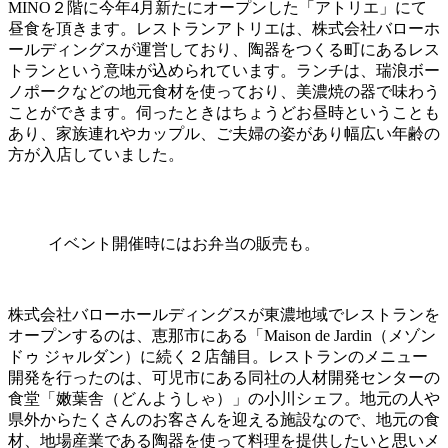
MINO２階に今年4月新たにオープンした「アトリエ」にて
昼食を頂きます。レストランアトリエは、株式会社バローホ
ールディングスが運営しており、陶器をつくる町にあるレス
トランという意味が込められています。ランチは、瑞浪ボー
ノポークなどの地元食材を使っており、美濃焼の器で味わう
ことができます。伺ったときはちょうどお昼時ということも
あり、家族連れやカップル、ご夫婦の姿があり幅広い年齢の
方が入店していました。
イベント開催時にはお弁当の販売も。
株式会社バローホールディングスが東濃地域でレストランを
オープンするのは、恵那市にある「Maison de Jardin（メゾン
ドゥ ジャルダン）に続く２店舗目。レストランのメニュー
開発を行ったのは、可児市にある同社の人材開発センターの
食堂「嫩葉舎（どんようしゃ）」の小川シェフ。地元の人や
県外からたくさんのお客さんを迎える施設なので、地元の食
材、地場産業である陶器を使って料理を提供したいと思いメ