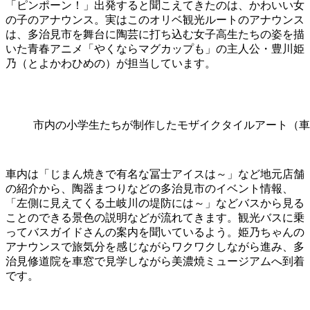
「ピンポーン！」出発すると聞こえてきたのは、かわいい女
の子のアナウンス。実はこのオリベ観光ルートのアナウンス
は、多治見市を舞台に陶芸に打ち込む女子高生たちの姿を描
いた青春アニメ「やくならマグカップも」の主人公・豊川姫
乃（とよかわひめの）が担当しています。
市内の小学生たちが制作したモザイクタイルアート（車
車内は「じまん焼きで有名な冨士アイスは～」など地元店舗
の紹介から、陶器まつりなどの多治見市のイベント情報、
「左側に見えてくる土岐川の堤防には～」などバスから見る
ことのできる景色の説明などが流れてきます。観光バスに乗
ってバスガイドさんの案内を聞いているよう。姫乃ちゃんの
アナウンスで旅気分を感じながらワクワクしながら進み、多
治見修道院を車窓で見学しながら美濃焼ミュージアムへ到着
です。