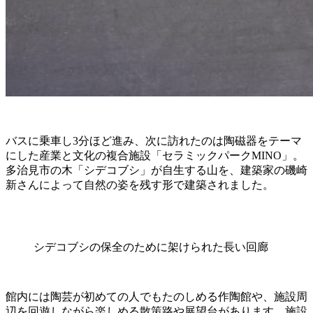
バスに乗車し3分ほど進み、次に訪れたのは陶磁器をテーマ
にした産業と文化の複合施設「セラミックパークMINO」。
多治見市の木「シデコブシ」が自生する山を、建築家の磯崎
新さんによって自然の姿を残す形で建築されました。
シデコブシの保全のために架けられた長い回廊
館内には陶芸が初めての人でもたのしめる作陶館や、施設周
辺を回遊しながら楽しめる散策路や展望台があります。施設