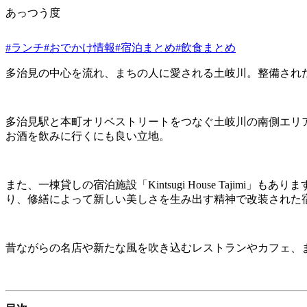
あっつう度
#ランチ
#おでかけ情報
#宿泊まとめ
#飲食まとめ
多治見の中心を流れ、まちの人に愛される土岐川。整備され
多治見駅と本町オリベストリートをつなぐ土岐川の南側エリ
お酒を飲みに行くにも良い立地。
また、一棟貸しの宿泊施設「Kintsugi House Taj
り、修繕によって新しい美しさを生み出す精神で改装された
昔ながらの名店や新たな風を吹き込むレストランやカフェ、ま