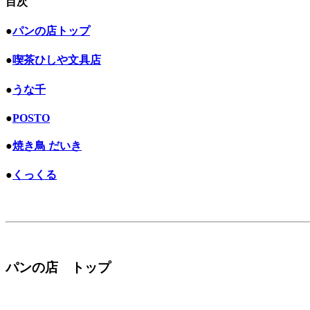
目次
●
パンの店トップ
●
喫茶ひしや文具店
●
うな千
●
POSTO
●
焼き鳥 だいき
●
くっくる
パンの店 トップ