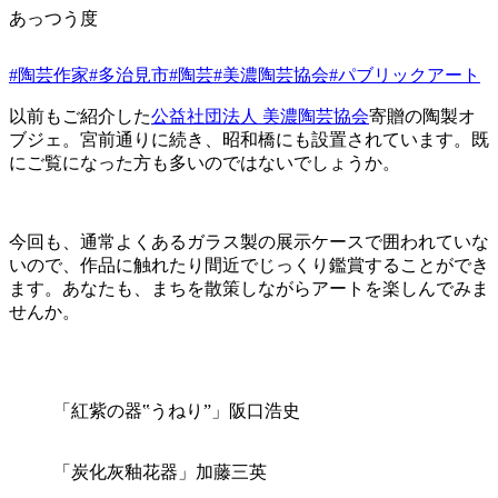
あっつう度
#陶芸作家
#多治見市
#陶芸
#美濃陶芸協会
#パブリックアート
以前もご紹介した
公益社団法人 美濃陶芸協会
寄贈の陶製オ
ブジェ。宮前通りに続き、昭和橋にも設置されています。既
にご覧になった方も多いのではないでしょうか。
今回も、通常よくあるガラス製の展示ケースで囲われていな
いので、作品に触れたり間近でじっくり鑑賞することができ
ます。あなたも、まちを散策しながらアートを楽しんでみま
せんか。
「紅紫の器‟うねり”」阪口浩史
「炭化灰釉花器」加藤三英