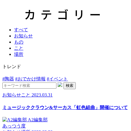
すべて
お知らせ
もの
こと
場所
トレンド
#陶器
#おでかけ情報
#イベント
検索
お知らせ
こと
2023.03.31
ミュージッククラウン&サーカス「虹色組曲」開催について
A2編集部
あっつう度