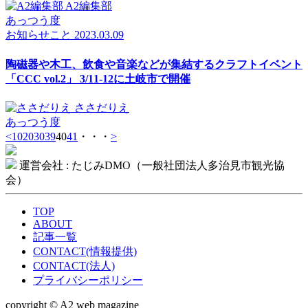
A2編集部
あっつう度
お知らせ
こと
2023.03.09
陶磁器や木工、飲食や音楽などが集結するクラフトイベント
「CCC vol.2」 3/11-12に土岐市で開催
ささだりえ
あっつう度
<
10
20
30
39
40
41
・・・
>
運営会社 : たじみDMO（一般社団法人多治見市観光協
会）
TOP
ABOUT
記事一覧
CONTACT(情報提供)
CONTACT(法人)
プライバシーポリシー
copyright © A2 web magazine