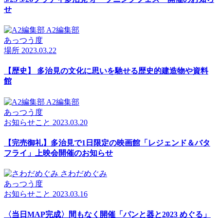
せ
A2編集部
あっつう度
場所
2023.03.22
【歴史】 多治見の文化に思いを馳せる歴史的建造物や資料
館
A2編集部
あっつう度
お知らせ
こと
2023.03.20
【完売御礼】多治見で1日限定の映画館「レジェンド＆バタ
フライ」上映会開催のお知らせ
さわだめぐみ
あっつう度
お知らせ
こと
2023.03.16
〈当日MAP完成〉間もなく開催「パンと器と2023 めぐる」