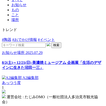
お知らせ
もの
こと
場所
トレンド
#陶器
#おでかけ情報
#イベント
検索
お知らせ
場所
2025.07.29
8/2(土)～12/21(日) 美濃焼ミュージアム 企画展「生活のデザ
インに生きた沼田一三」
A2編集部
あっつう度
1
運営会社 : たじみDMO（一般社団法人多治見市観光協
会）