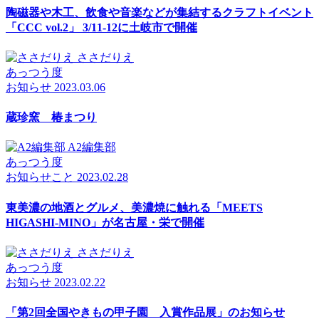
陶磁器や木工、飲食や音楽などが集結するクラフトイベント
「CCC vol.2」 3/11-12に土岐市で開催
ささだりえ
あっつう度
お知らせ
2023.03.06
蔵珍窯 椿まつり
A2編集部
あっつう度
お知らせ
こと
2023.02.28
東美濃の地酒とグルメ、美濃焼に触れる「MEETS
HIGASHI-MINO」が名古屋・栄で開催
ささだりえ
あっつう度
お知らせ
2023.02.22
「第2回全国やきもの甲子園 入賞作品展」のお知らせ